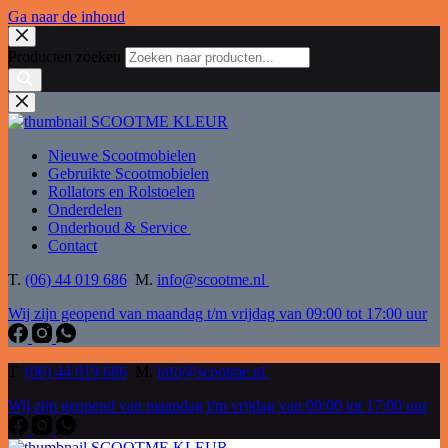
Ga naar de inhoud
Producten zoeken
Nieuwe Scootmobielen
Gebruikte Scootmobielen
Rollators en Rolstoelen
Onderdelen
Onderhoud & Service
Contact
T.
(06) 44 019 686
M.
info@scootme.nl
Wij zijn geopend van maandag t/m vrijdag van 09:00 tot 17:00 uur
T.
(06) 44 019 686
M.
info@scootme.nl
Wij zijn geopend van maandag t/m vrijdag van 09:00 tot 17:00 uur