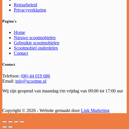
Retourbeleid
Privacyverklaring
Pagina's
Home
Nieuwe scootmobielen
Gebruikte scootmobielen
Scootmobiel onderdelen
Contact
Contact
Telefoon:
(06) 44 019 686
Email:
info@scootme.nl
Wij zijn geopend van maandag t/m vrijdag van 09:00 tot 17:00 uur
Copyright © 2026 - Website gemaakt door
Link Marketing