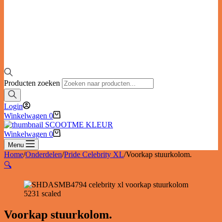
Producten zoeken
Login
Winkelwagen
0
Winkelwagen
0
Menu
Home
/
Onderdelen
/
Pride Celebrity XL
/
Voorkap stuurkolom.
🔍
Voorkap stuurkolom.