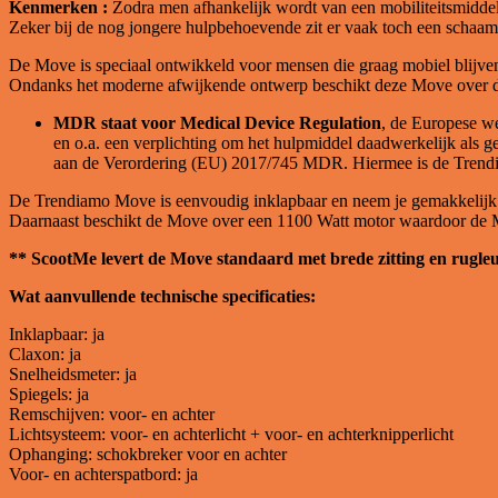
Kenmerken :
Zodra men afhankelijk wordt van een mobiliteitsmiddel
Zeker bij de nog jongere hulpbehoevende zit er vaak toch een schaamt
De Move is speciaal ontwikkeld voor mensen die graag mobiel blijven 
Ondanks het moderne afwijkende ontwerp beschikt deze Move over
MDR staat voor Medical Device Regulation
, de Europese we
en o.a. een verplichting om het hulpmiddel daadwerkelijk als 
aan de Verordering (EU) 2017/745 MDR. Hiermee is de Trendia
De Trendiamo Move is eenvoudig inklapbaar en neem je gemakkelijk me
Daarnaast beschikt de Move over een 1100 Watt motor waardoor de Move
** ScootMe levert de Move standaard met brede zitting en rugleun
Wat aanvullende technische specificaties:
Inklapbaar: ja
Claxon: ja
Snelheidsmeter: ja
Spiegels: ja
Remschijven: voor- en achter
Lichtsysteem: voor- en achterlicht + voor- en achterknipperlicht
Ophanging: schokbreker voor en achter
Voor- en achterspatbord: ja