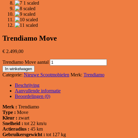
Trendiamo Move
€
2.499,00
Trendiamo Move aantal
In winkelwagen
Categorie:
Nieuwe Scootmobielen
Merk:
Trendiamo
Beschrijving
Aanvullende informatie
Beoordelingen (0)
Merk
:
Trendiamo
Type :
Move
Kleur :
zwart
Snelheid :
tot 22 km/u
Actieradius :
45 km
Gebruikersgewicht :
tot 127 kg