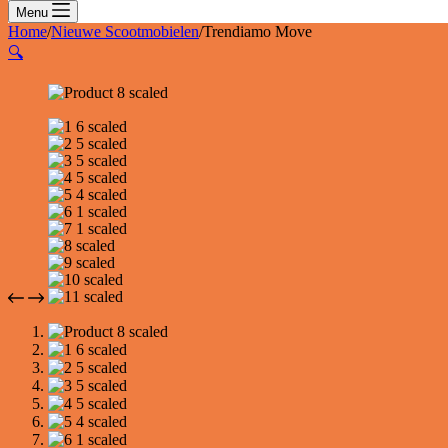
Menu
Home
/
Nieuwe Scootmobielen
/
Trendiamo Move
🔍