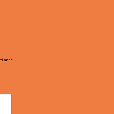
erd met
*