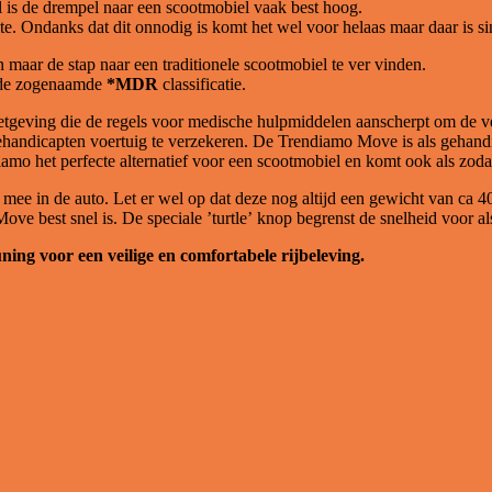
 is de drempel naar een scootmobiel vaak best hoog.
e. Ondanks dat dit onnodig is komt het wel voor helaas maar daar is s
maar de stap naar een traditionele scootmobiel te ver vinden.
 de zogenaamde
*MDR
classificatie.
tgeving die de regels voor medische hulpmiddelen aanscherpt om de ve
gehandicapten voertuig te verzekeren. De Trendiamo Move is als gehandi
mo het perfecte alternatief voor een scootmobiel en komt ook als zo
e in de auto. Let er wel op dat deze nog altijd een gewicht van ca 40
 best snel is. De speciale ’turtle’ knop begrenst de snelheid voor als
ing voor een veilige en comfortabele rijbeleving.