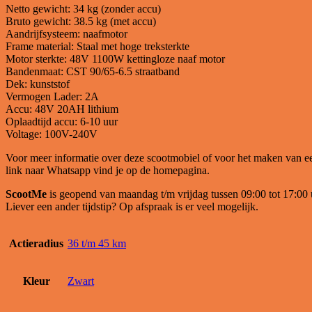
Netto gewicht: 34 kg (zonder accu)
Bruto gewicht: 38.5 kg (met accu)
Aandrijfsysteem: naafmotor
Frame material: Staal met hoge treksterkte
Motor sterkte: 48V 1100W kettingloze naaf motor
Bandenmaat: CST 90/65-6.5 straatband
Dek: kunststof
Vermogen Lader: 2A
Accu: 48V 20AH lithium
Oplaadtijd accu: 6-10 uur
Voltage: 100V-240V
Voor meer informatie over deze scootmobiel of voor het maken van e
link naar Whatsapp vind je op de homepagina.
ScootMe
is geopend van maandag t/m vrijdag tussen 09:00 tot 17:00 
Liever een ander tijdstip? Op afspraak is er veel mogelijk.
Actieradius
36 t/m 45 km
Kleur
Zwart