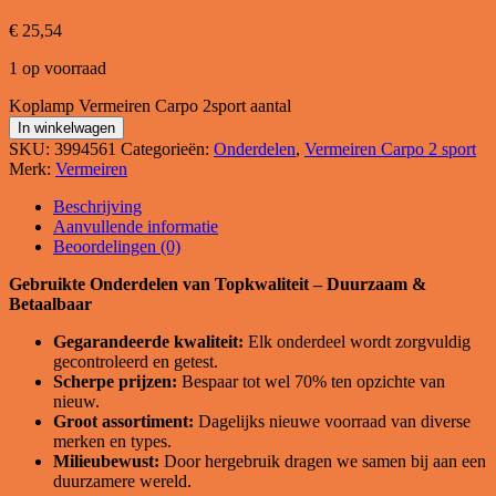
€
25,54
1 op voorraad
Koplamp Vermeiren Carpo 2sport aantal
In winkelwagen
SKU:
3994561
Categorieën:
Onderdelen
,
Vermeiren Carpo 2 sport
Merk:
Vermeiren
Beschrijving
Aanvullende informatie
Beoordelingen (0)
Gebruikte Onderdelen van Topkwaliteit – Duurzaam &
Betaalbaar
Gegarandeerde kwaliteit:
Elk onderdeel wordt zorgvuldig
gecontroleerd en getest.
Scherpe prijzen:
Bespaar tot wel 70% ten opzichte van
nieuw.
Groot assortiment:
Dagelijks nieuwe voorraad van diverse
merken en types.
Milieubewust:
Door hergebruik dragen we samen bij aan een
duurzamere wereld.