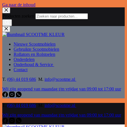
Ga naar de inhoud
Producten zoeken
Nieuwe Scootmobielen
Gebruikte Scootmobielen
Rollators en Rolstoelen
Onderdelen
Onderhoud & Service
Contact
T.
(06) 44 019 686
M.
info@scootme.nl
Wij zijn geopend van maandag t/m vrijdag van 09:00 tot 17:00 uur
T.
(06) 44 019 686
M.
info@scootme.nl
Wij zijn geopend van maandag t/m vrijdag van 09:00 tot 17:00 uur