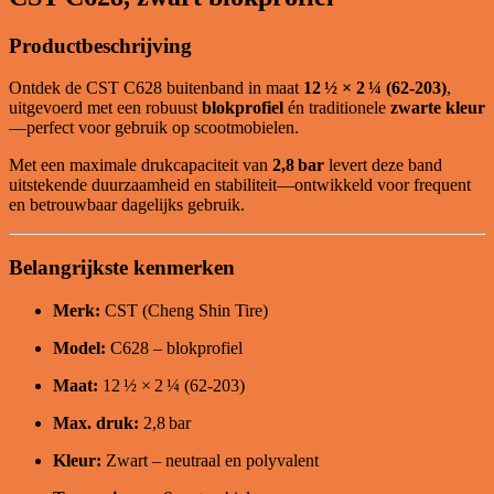
Productbeschrijving
Ontdek de CST C628 buitenband in maat
12 ½ × 2 ¼ (62‑203)
,
uitgevoerd met een robuust
blokprofiel
én traditionele
zwarte kleur
—perfect voor gebruik op scootmobielen.
Met een maximale drukcapaciteit van
2,8 bar
levert deze band
uitstekende duurzaamheid en stabiliteit—ontwikkeld voor frequent
en betrouwbaar dagelijks gebruik.
Belangrijkste kenmerken
Merk:
CST (Cheng Shin Tire)
Model:
C628 – blokprofiel
Maat:
12 ½ × 2 ¼ (62‑203)
Max. druk:
2,8 bar
Kleur:
Zwart – neutraal en polyvalent