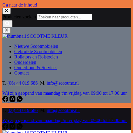
Ga naar de inhoud
Producten zoeken
Nieuwe Scootmobielen
Gebruikte Scootmobielen
Rollators en Rolstoelen
Onderdelen
Onderhoud & Service
Contact
T.
(06) 44 019 686
M.
info@scootme.nl
Wij zijn geopend van maandag t/m vrijdag van 09:00 tot 17:00 uur
T.
(06) 44 019 686
M.
info@scootme.nl
Wij zijn geopend van maandag t/m vrijdag van 09:00 tot 17:00 uur