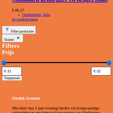
€
80,37
Onderdelen
,
Solo
In winkelwagen
Filter producten
Sluiten
Filters
Prijs
Toepassen
Ontdek Scootme
Met meer dan 5 jaar ervaring bieden wij hoogwaardige
onderdelen en een betrouwbare service aan fabrikanten,