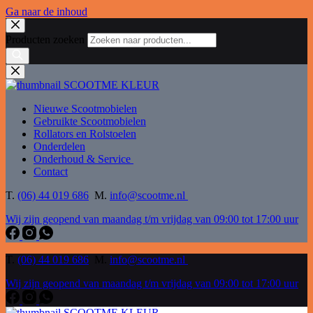
Ga naar de inhoud
Producten zoeken
Nieuwe Scootmobielen
Gebruikte Scootmobielen
Rollators en Rolstoelen
Onderdelen
Onderhoud & Service
Contact
T.
(06) 44 019 686
M.
info@scootme.nl
Wij zijn geopend van maandag t/m vrijdag van 09:00 tot 17:00 uur
T.
(06) 44 019 686
M.
info@scootme.nl
Wij zijn geopend van maandag t/m vrijdag van 09:00 tot 17:00 uur