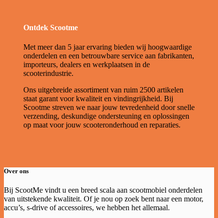
Ontdek Scootme
Met meer dan 5 jaar ervaring bieden wij hoogwaardige
onderdelen en een betrouwbare service aan fabrikanten,
importeurs, dealers en werkplaatsen in de
scooterindustrie.
Ons uitgebreide assortiment van ruim 2500 artikelen
staat garant voor kwaliteit en vindingrijkheid. Bij
Scootme streven we naar jouw tevredenheid door snelle
verzending, deskundige ondersteuning en oplossingen
op maat voor jouw scooteronderhoud en reparaties.
Over ons
Bij ScootMe vindt u een breed scala aan scootmobiel onderdelen
van uitstekende kwaliteit. Of je nou op zoek bent naar een motor,
accu’s, s-drive of accessoires, we hebben het allemaal.